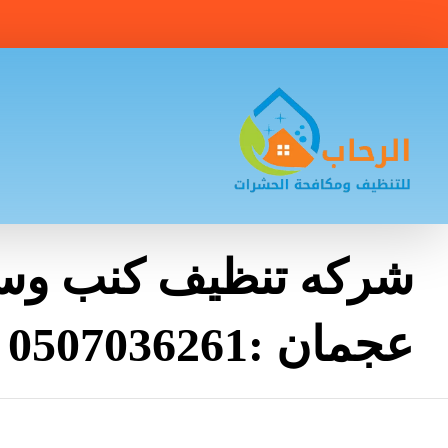
شركه تنظيف كنب وس
عجمان :0507036261