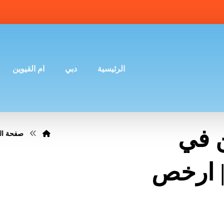
الرئيسية
دبي
ام القيوين
ن في
صفحة ال
لفجيرة |0507036261| ارخص