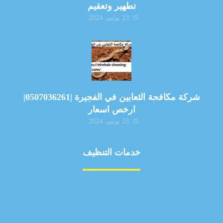
تطهير وتعقيم
23 يونيو، 2024
شركة مكافحة الثعابين في الفجيرة |0507036261|
ارخص اسعار
23 يونيو، 2024
خدمات التنظيف
مكافحة الآفات
مركبة
بناء
غسيل سيارة