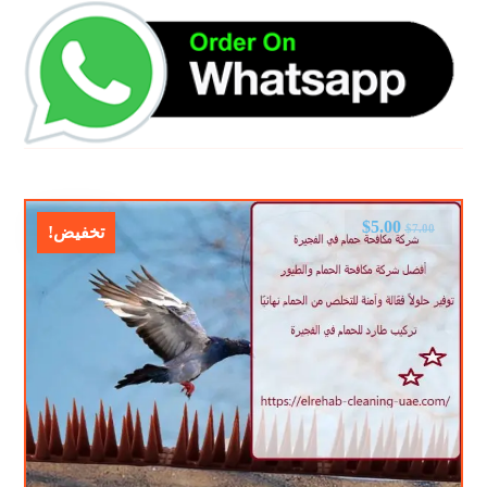
$
5.00
$
7.00
تخفيض!