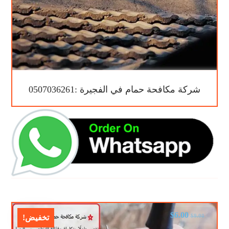
شركة مكافحة حمام في الفجيرة :0507036261
$
6.00
$
9.00
تخفيض!