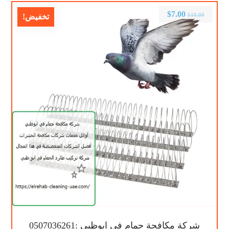
$
7.00
$
10.00
تخفيض!
شركة مكافحة حمام في ابوظبي :0507036261