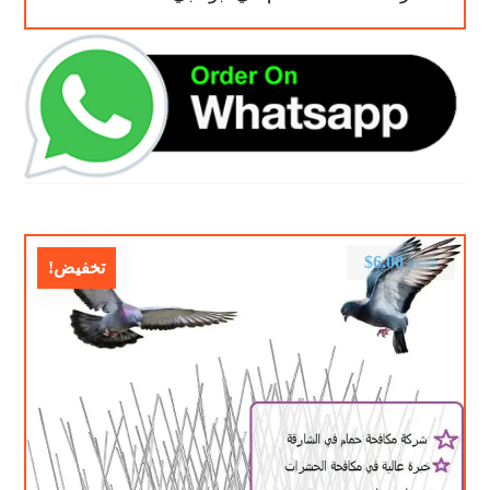
$
6.00
$
8.00
تخفيض!