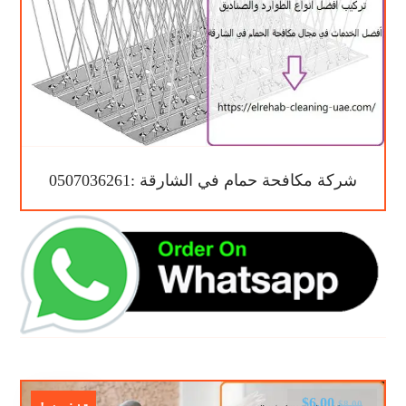
شركة مكافحة حمام في الشارقة :0507036261
$
6.00
$
8.00