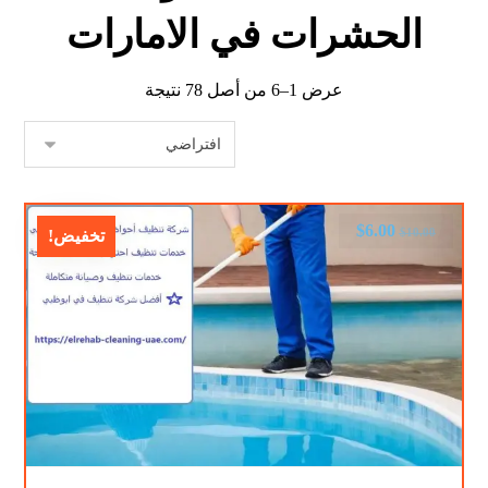
الحشرات في الامارات
عرض 1–6 من أصل 78 نتيجة
$
6.00
$
10.00
تخفيض!