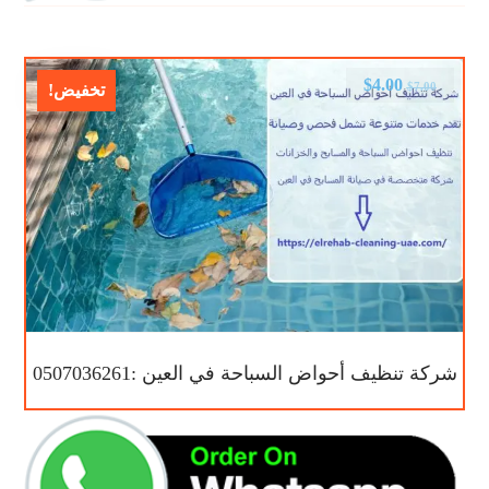
$
4.00
$
7.00
تخفيض!
شركة تنظيف أحواض السباحة في العين :0507036261