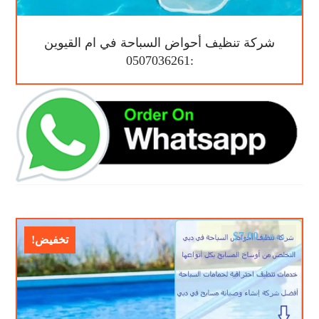
شركة تنظيف أحواض السباحة في ام القيوين
:0507036261
$
7.00
$
10.00
تخفيض!