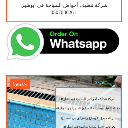
شركة تنظيف أحواض السباحة في ابوظبي
:0507036261
$
3.50
$
6.00
تخفيض!