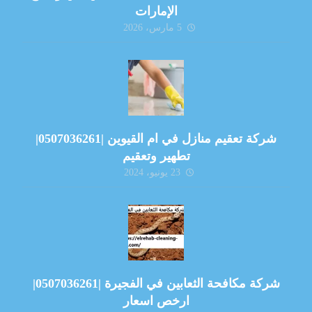
الإمارات
5 مارس، 2026
شركة تعقيم منازل في ام القيوين |0507036261|
تطهير وتعقيم
23 يونيو، 2024
شركة مكافحة الثعابين في الفجيرة |0507036261|
ارخص اسعار