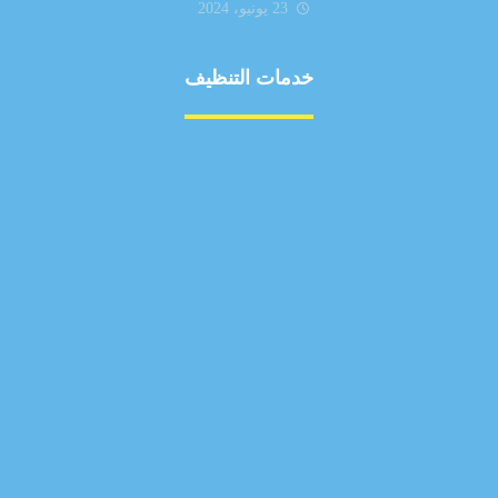
23 يونيو، 2024
خدمات التنظيف
مكافحة الآفات
مركبة
بناء
غسيل سيارة
صيانة
تجاري
عادي
خدمات
الداخلية
الخارج
اتصال
لورم
معلومات