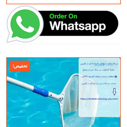
$
5.00
$
9.00
تخفيض!