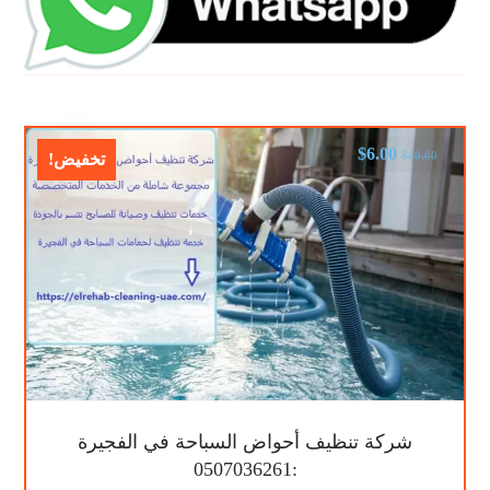
$
6.00
$
10.00
تخفيض!
شركة تنظيف أحواض السباحة في الفجيرة
:0507036261