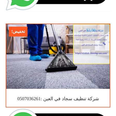
$
3.00
$
5.00
تخفيض!
شركة تنظيف سجاد في العين :0507036261