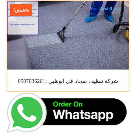
$
5.00
$
9.00
تخفيض!
شركة تنظيف سجاد في ابوظبي :0507036261