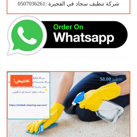
شركة تنظيف سجاد في الفجيرة :0507036261
$
8.00
$
10.00
تخفيض!