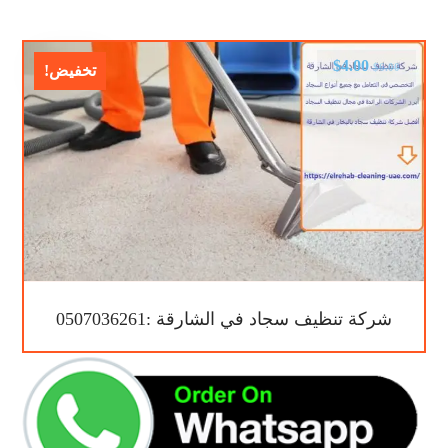
$
4.00
$
6.00
تخفيض!
شركة تنظيف سجاد في الشارقة :0507036261