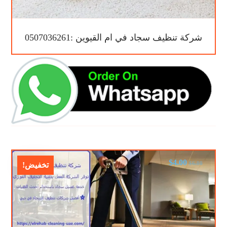
شركة تنظيف سجاد في ام القيوين :0507036261
$
4.00
$
6.00
تخفيض!