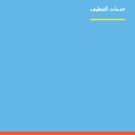
خدمات التنظيف
مكافحة الآفات
مركبة
بناء
غسيل سيارة
صيانة
تجاري
عادي
خدمات
الداخلية
الخارج
اتصال
لورم
معلومات
الخارج
خدمات
خدمات ساخنة