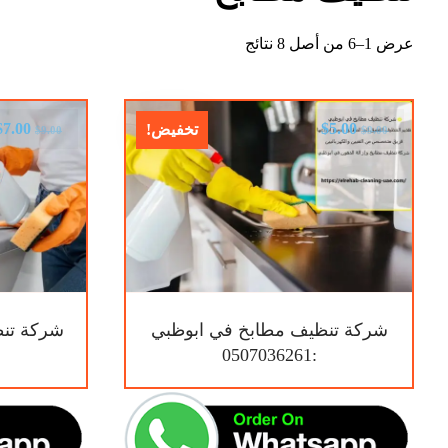
عرض 1–6 من أصل 8 نتائج
$
7.00
$
5.00
تخفيض!
$
9.00
$
9.00
شركة تنظيف مطابخ في ابوظبي
شركة تنظ
:0507036261