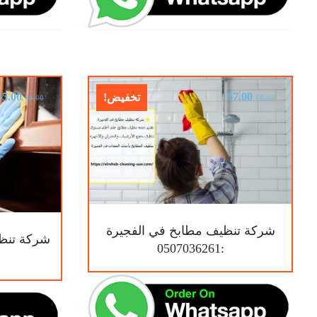
$
5.00
$
7.00
تخفيض!
$
9.00
$
9.00
شركة تنظيف مطابخ في الفجيرة
شركة تنظي
:0507036261