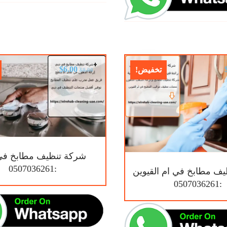
$
6.00
تخفيض!
$
9.00
شركة تنظيف مطابخ في
:0507036261
ف مطابخ في ام القيوين
:0507036261