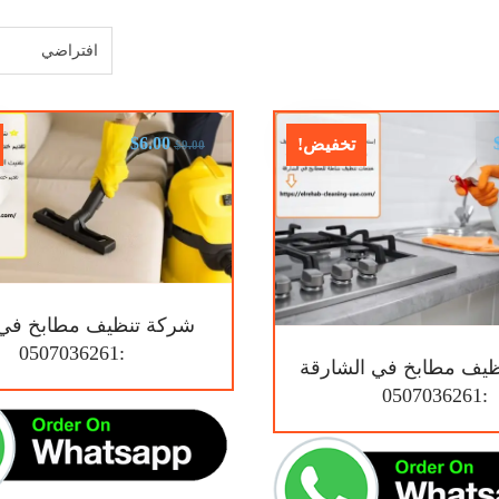
$
6.00
تخفيض!
$
9.00
شركة تنظيف مطابخ في 
:0507036261
يف مطابخ في الشارقة
:0507036261