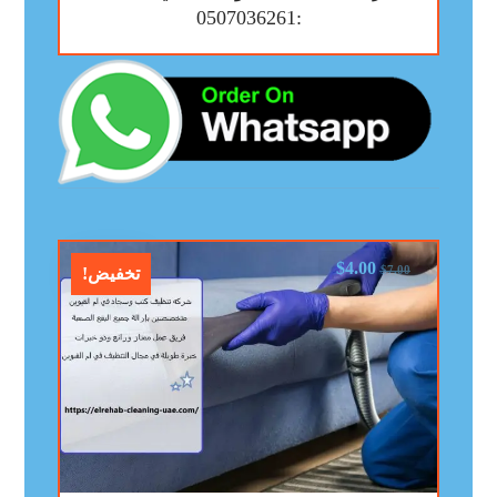
:0507036261
$
4.00
$
7.00
تخفيض!