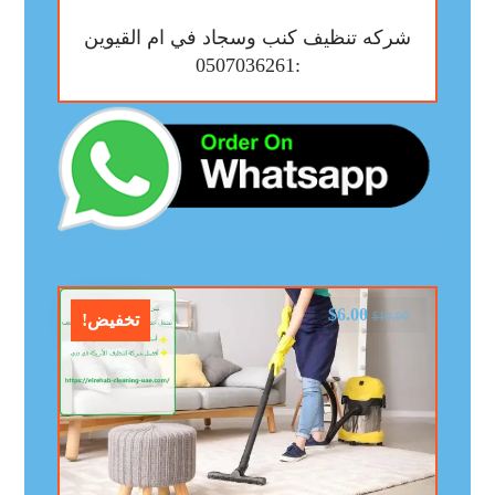
شركه تنظيف كنب وسجاد في ام القيوين
:0507036261
$
6.00
$
10.00
تخفيض!