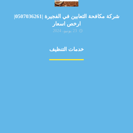
شركة مكافحة الثعابين في الفجيرة |0507036261|
ارخص اسعار
23 يونيو، 2024
خدمات التنظيف
مكافحة الآفات
مركبة
بناء
غسيل سيارة
صيانة
تجاري
عادي
خدمات
الداخلية