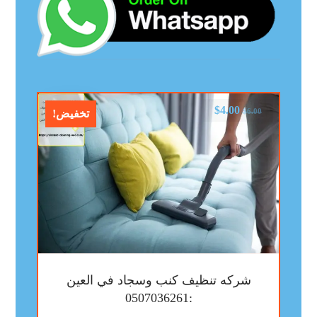
$
4.00
$
6.00
تخفيض!
شركه تنظيف كنب وسجاد في العين
:0507036261