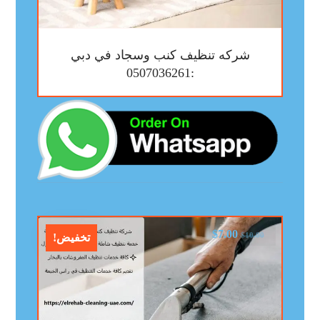
شركه تنظيف كنب وسجاد في دبي
:0507036261
$
7.00
$
10.00
تخفيض!