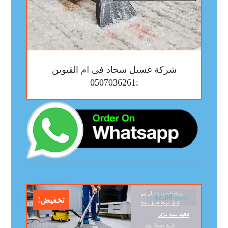
شركة غسيل سجاد فى ام القيوين
:0507036261
$
2.00
$
5.00
تخفيض!