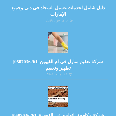
دليل شامل لخدمات غسيل السجاد في دبي وجميع
الإمارات
5 مارس، 2026
شركة تعقيم منازل في ام القيوين |0507036261|
تطهير وتعقيم
23 يونيو، 2024
شركة مكافحة الثعابين في الفجيرة |0507036261|