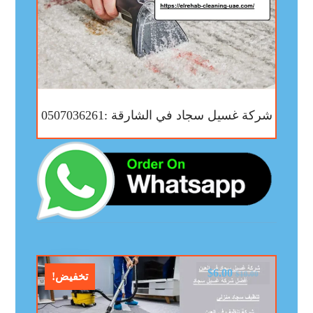
شركة غسيل سجاد في الشارقة :0507036261
$
6.00
$
10.00
تخفيض!