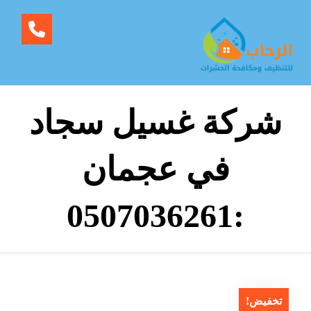
شركة غسيل سجاد
في عجمان
:0507036261
تخفيض!