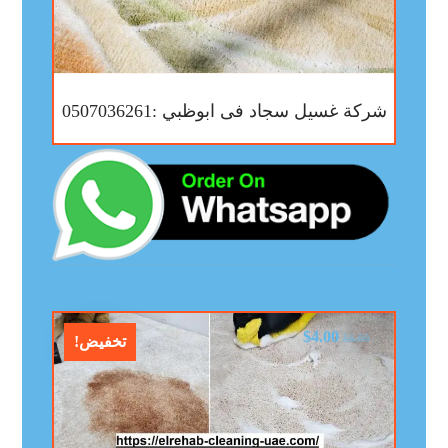
شركة غسيل سجاد فى ابوظبي :0507036261
$
4.00
$
6.00
تخفيض!