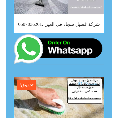
شركة غسيل سجاد في العين :0507036261
$
7.00
$
10.00
تخفيض!