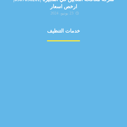
ارخص اسعار
23 يونيو، 2024
خدمات التنظيف
مكافحة الآفات
مركبة
بناء
غسيل سيارة
صيانة
تجاري
عادي
خدمات
الداخلية
الخارج
اتصال
لورم