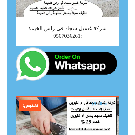
شركة غسيل سجاد فى راس الخيمة
:0507036261
$
5.00
$
8.00
تخفيض!