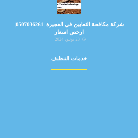
شركة مكافحة الثعابين في الفجيرة |0507036261|
ارخص اسعار
23 يونيو، 2024
خدمات التنظيف
مكافحة الآفات
مركبة
بناء
غسيل سيارة
صيانة
تجاري
عادي
خدمات