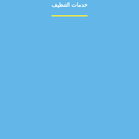
خدمات التنظيف
مكافحة الآفات
مركبة
بناء
غسيل سيارة
صيانة
تجاري
عادي
خدمات
الداخلية
الخارج
اتصال
لورم
معلومات
الخارج
خدمات
خدمات ساخنة