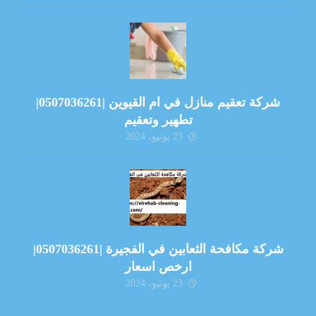
شركة تعقيم منازل في ام القيوين |0507036261|
تطهير وتعقيم
23 يونيو، 2024
شركة مكافحة الثعابين في الفجيرة |0507036261|
ارخص اسعار
23 يونيو، 2024