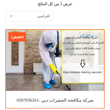
عرض ⁦2⁩ من كل النتائج
$
5.00
$
8.00
تخفيض!
شركة مكافحة الحشرات دبي :0507036261