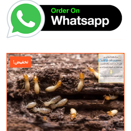
$
5.00
$
8.00
تخفيض!