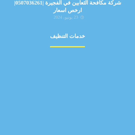
شركة مكافحة الثعابين في الفجيرة |0507036261|
ارخص اسعار
23 يونيو، 2024
خدمات التنظيف
مكافحة الآفات
مركبة
بناء
غسيل سيارة
صيانة
تجاري
عادي
خدمات
الداخلية
الخارج
اتصال