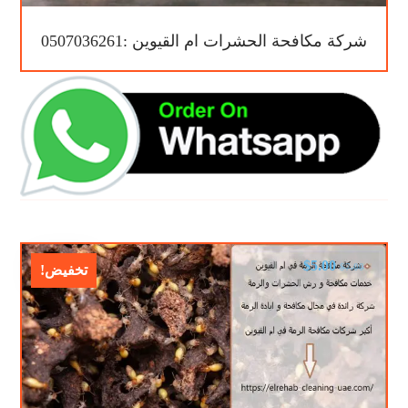
شركة مكافحة الحشرات ام القيوين :0507036261
$
5.00
$
7.00
تخفيض!