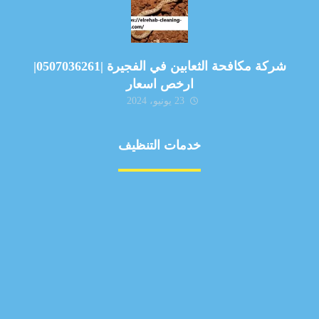
شركة مكافحة الثعابين في الفجيرة |0507036261|
ارخص اسعار
23 يونيو، 2024
خدمات التنظيف
مكافحة الآفات
مركبة
بناء
غسيل سيارة
صيانة
تجاري
عادي
خدمات