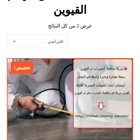
القيوين
عرض ⁦2⁩ من كل النتائج
$
8.00
$
10.00
تخفيض!