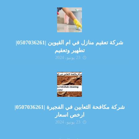
شركة تعقيم منازل في ام القيوين |0507036261|
تطهير وتعقيم
23 يونيو، 2024
شركة مكافحة الثعابين في الفجيرة |0507036261|
ارخص اسعار
23 يونيو، 2024