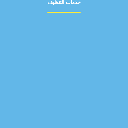
خدمات التنظيف
مكافحة الآفات
مركبة
بناء
غسيل سيارة
صيانة
تجاري
عادي
خدمات
الداخلية
الخارج
اتصال
لورم
معلومات
الخارج
خدمات
خدمات ساخنة