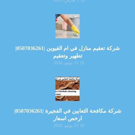
5 مارس، 2026
شركة تعقيم منازل في ام القيوين |0507036261|
تطهير وتعقيم
23 يونيو، 2024
شركة مكافحة الثعابين في الفجيرة |0507036261|
ارخص اسعار
23 يونيو، 2024