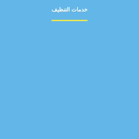
خدمات التنظيف
مكافحة الآفات
مركبة
بناء
غسيل سيارة
صيانة
تجاري
عادي
خدمات
الداخلية
الخارج
اتصال
لورم
معلومات
الخارج
خدمات