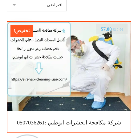
$
7.00
$
10.00
تخفيض!
شركة مكافحة الحشرات ابوظبي :0507036261