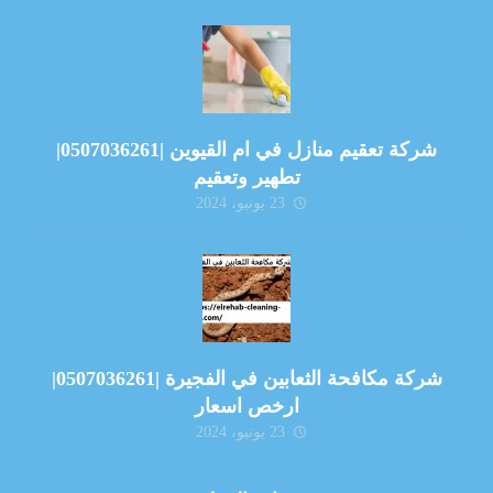
شركة تعقيم منازل في ام القيوين |0507036261|
تطهير وتعقيم
23 يونيو، 2024
شركة مكافحة الثعابين في الفجيرة |0507036261|
ارخص اسعار
23 يونيو، 2024