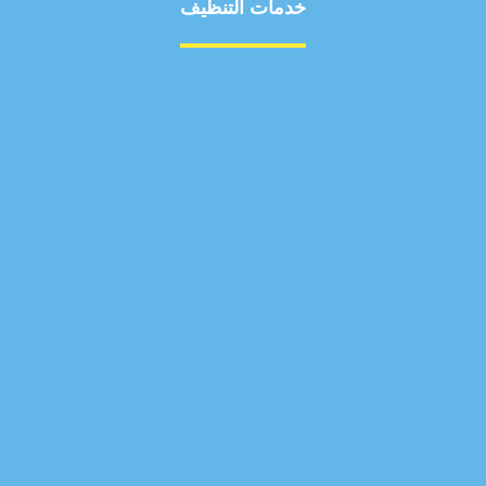
خدمات التنظيف
مكافحة الآفات
مركبة
بناء
غسيل سيارة
صيانة
تجاري
عادي
خدمات
الداخلية
الخارج
اتصال
لورم
معلومات
الخارج
خدمات
خدمات ساخنة