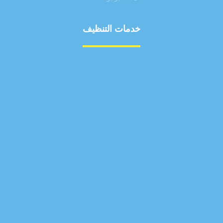
خدمات التنظيف
مكافحة الآفات
مركبة
بناء
غسيل سيارة
صيانة
تجاري
عادي
خدمات
الداخلية
الخارج
اتصال
لورم
معلومات
الخارج