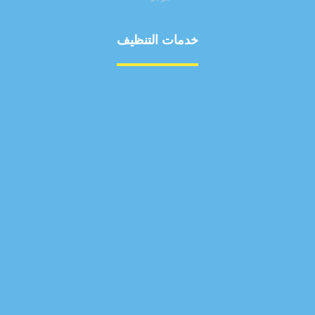
خدمات التنظيف
مكافحة الآفات
مركبة
بناء
غسيل سيارة
صيانة
تجاري
عادي
خدمات
الداخلية
الخارج
اتصال
لورم
معلومات
الخارج