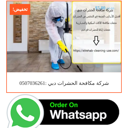
$
5.00
$
8.00
تخفيض!
شركة مكافحة الحشرات دبي :0507036261