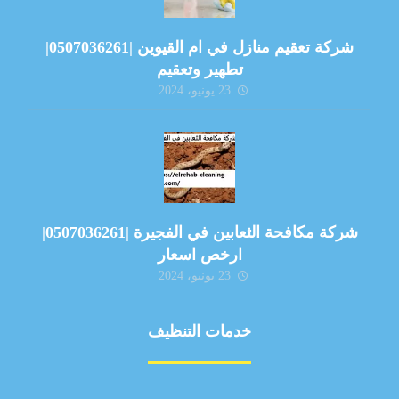
شركة تعقيم منازل في ام القيوين |0507036261|
تطهير وتعقيم
23 يونيو، 2024
شركة مكافحة الثعابين في الفجيرة |0507036261|
ارخص اسعار
23 يونيو، 2024
خدمات التنظيف
مكافحة الآفات