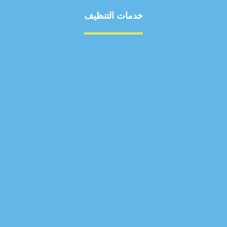
خدمات التنظيف
مكافحة الآفات
مركبة
بناء
غسيل سيارة
صيانة
تجاري
عادي
خدمات
الداخلية
الخارج
اتصال
لورم
معلومات
الخارج
خدمات