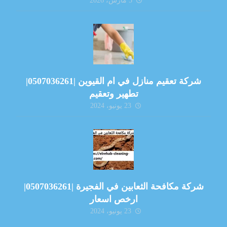
5 مارس، 2026
شركة تعقيم منازل في ام القيوين |0507036261|
تطهير وتعقيم
23 يونيو، 2024
شركة مكافحة الثعابين في الفجيرة |0507036261|
ارخص اسعار
23 يونيو، 2024