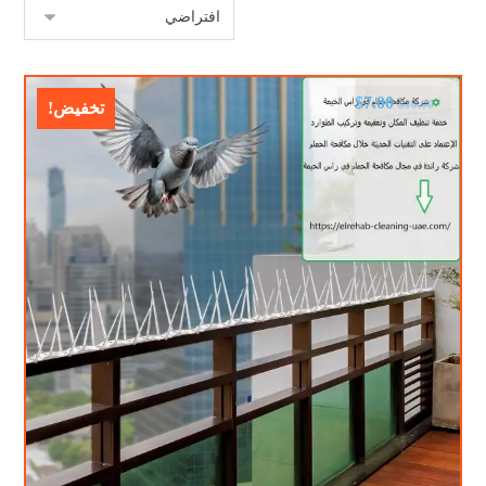
$
7.00
$
10.00
تخفيض!