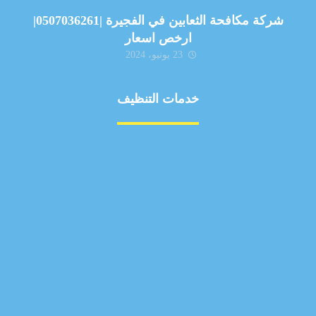
شركة مكافحة الثعابين في الفجيرة |0507036261|
ارخص اسعار
23 يونيو، 2024
خدمات التنظيف
مكافحة الآفات
مركبة
بناء
غسيل سيارة
صيانة
تجاري
عادي
خدمات
الداخلية
الخارج