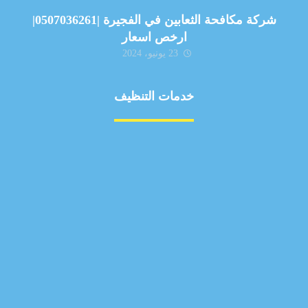
شركة مكافحة الثعابين في الفجيرة |0507036261|
ارخص اسعار
23 يونيو، 2024
خدمات التنظيف
مكافحة الآفات
مركبة
بناء
غسيل سيارة
صيانة
تجاري
عادي
خدمات
الداخلية
الخارج