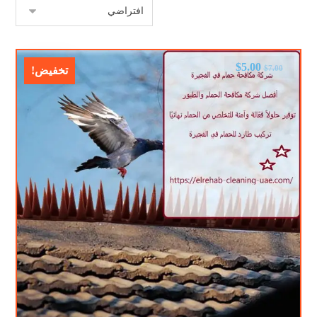
$
5.00
$
7.00
تخفيض!