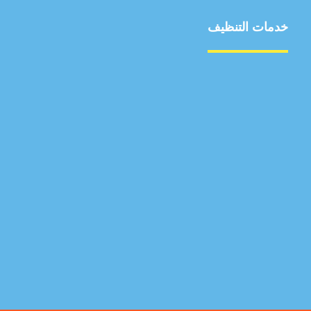
خدمات التنظيف
مكافحة الآفات
مركبة
بناء
غسيل سيارة
صيانة
تجاري
عادي
خدمات
الداخلية
الخارج
اتصال
لورم
معلومات
الخارج
خدمات
خدمات ساخنة