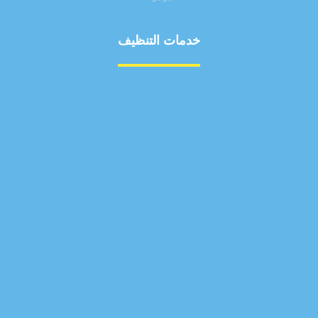
خدمات التنظيف
مكافحة الآفات
مركبة
بناء
غسيل سيارة
صيانة
تجاري
عادي
خدمات
الداخلية
الخارج
اتصال
لورم
معلومات
الخارج