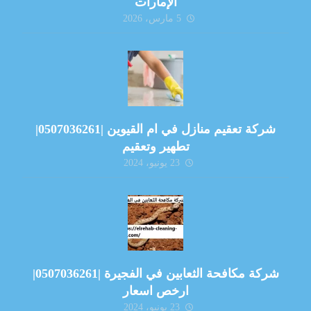
الإمارات
5 مارس، 2026
شركة تعقيم منازل في ام القيوين |0507036261|
تطهير وتعقيم
23 يونيو، 2024
شركة مكافحة الثعابين في الفجيرة |0507036261|
ارخص اسعار
23 يونيو، 2024