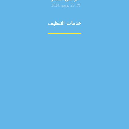
23 يونيو، 2024
خدمات التنظيف
مكافحة الآفات
مركبة
بناء
غسيل سيارة
صيانة
تجاري
عادي
خدمات
الداخلية
الخارج
اتصال
لورم
معلومات