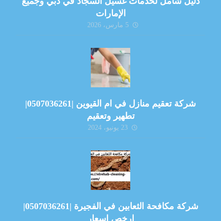
دليل شامل لخدمات غسيل السجاد في دبي وجميع
الإمارات
5 مارس، 2026
شركة تعقيم منازل في ام القيوين |0507036261|
تطهير وتعقيم
23 يونيو، 2024
شركة مكافحة الثعابين في الفجيرة |0507036261|
ارخص اسعار