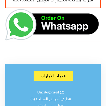
شركة مكافحة الحشرات ابوظبي :0507036261
خدمات الامارات
Uncategorized
(2)
تنظيف أحواض السباحة
(8)
تنظيف سجاد
(8)