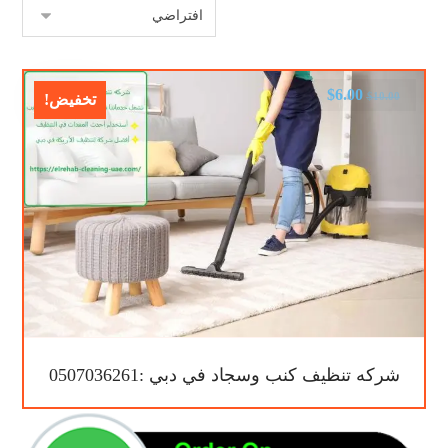
$
6.00
$
10.00
تخفيض!
شركه تنظيف كنب وسجاد في دبي :0507036261