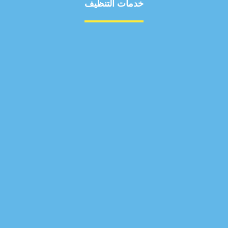
خدمات التنظيف
مكافحة الآفات
مركبة
بناء
غسيل سيارة
صيانة
تجاري
عادي
خدمات
الداخلية
الخارج
اتصال
لورم
معلومات
الخارج
خدمات
خدمات ساخنة