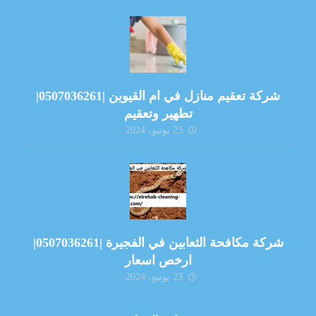
شركة تعقيم منازل في ام القيوين |0507036261|
تطهير وتعقيم
23 يونيو، 2024
شركة مكافحة الثعابين في الفجيرة |0507036261|
ارخص اسعار
23 يونيو، 2024