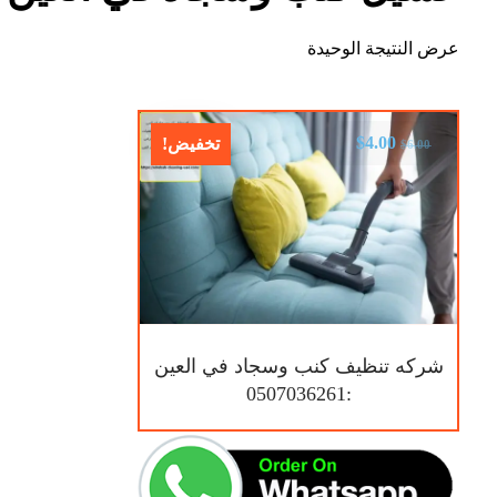
عرض النتيجة الوحيدة
$
4.00
تخفيض!
$
6.00
شركه تنظيف كنب وسجاد في العين
:0507036261