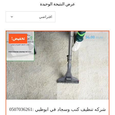
عرض النتيجة الوحيدة
$
6.00
$
9.00
تخفيض!
شركه تنظيف كنب وسجاد في ابوظبي :0507036261