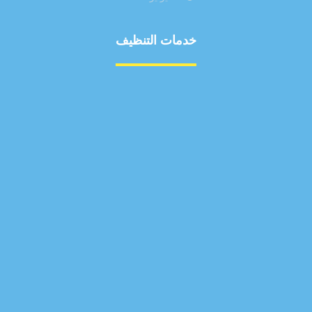
خدمات التنظيف
مكافحة الآفات
مركبة
بناء
غسيل سيارة
صيانة
تجاري
عادي
خدمات
الداخلية
الخارج
اتصال
لورم
معلومات
الخارج