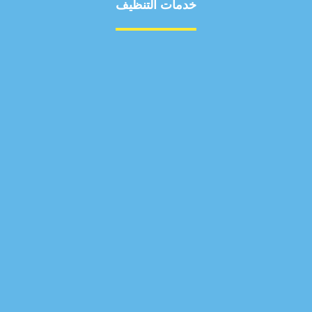
خدمات التنظيف
مكافحة الآفات
مركبة
بناء
غسيل سيارة
صيانة
تجاري
عادي
خدمات
الداخلية
الخارج
اتصال
لورم
معلومات
الخارج
خدمات
خدمات ساخنة