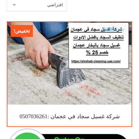
$
4.00
$
7.00
تخفيض!
شركة غسيل سجاد في عجمان :0507036261