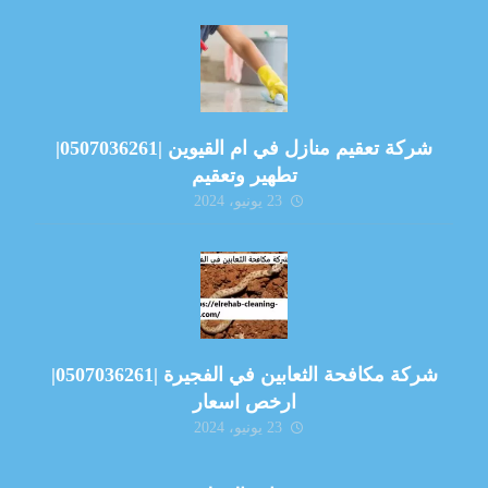
شركة تعقيم منازل في ام القيوين |0507036261|
تطهير وتعقيم
23 يونيو، 2024
شركة مكافحة الثعابين في الفجيرة |0507036261|
ارخص اسعار
23 يونيو، 2024