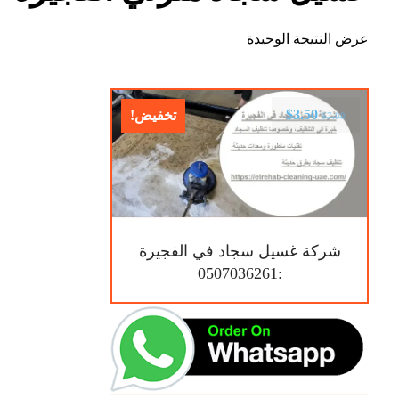
عرض النتيجة الوحيدة
$
3.50
تخفيض!
$
7.00
شركة غسيل سجاد في الفجيرة
:0507036261