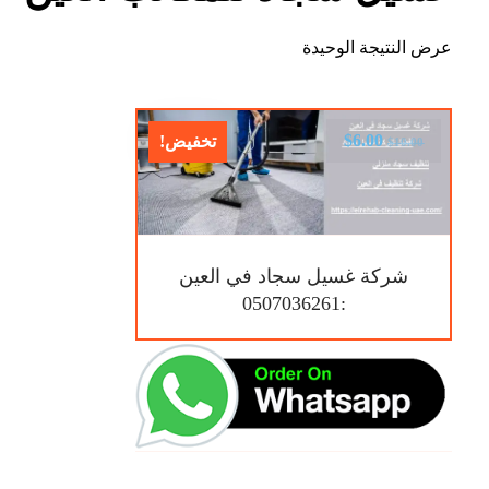
عرض النتيجة الوحيدة
$
6.00
تخفيض!
$
10.00
شركة غسيل سجاد في العين
:0507036261