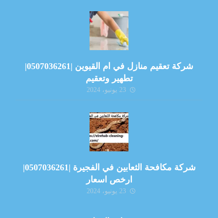
شركة تعقيم منازل في ام القيوين |0507036261|
تطهير وتعقيم
23 يونيو، 2024
شركة مكافحة الثعابين في الفجيرة |0507036261|
ارخص اسعار
23 يونيو، 2024