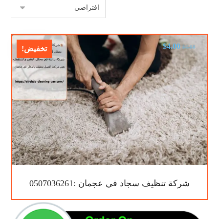
$
4.00
$
6.00
تخفيض!
شركة تنظيف سجاد في عجمان :0507036261