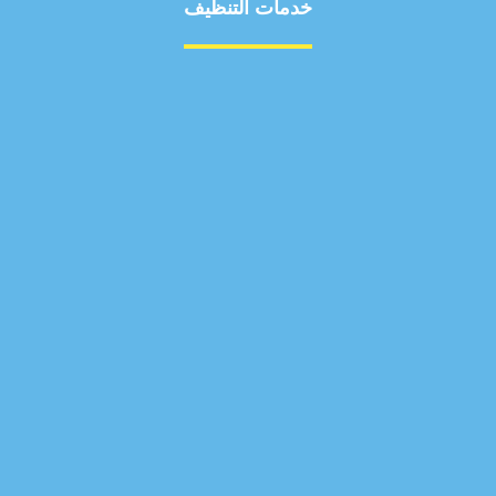
خدمات التنظيف
مكافحة الآفات
مركبة
بناء
غسيل سيارة
صيانة
تجاري
عادي
خدمات
الداخلية
الخارج
اتصال
لورم
معلومات
الخارج
خدمات
خدمات ساخنة