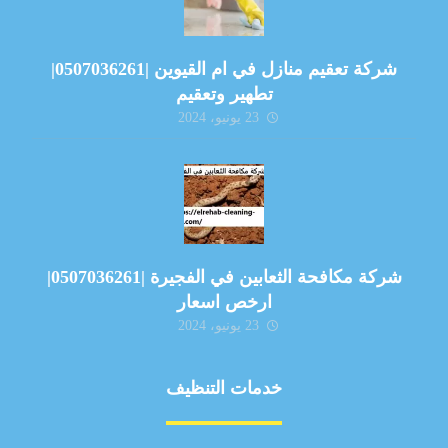
شركة تعقيم منازل في ام القيوين |0507036261|
تطهير وتعقيم
23 يونيو، 2024
شركة مكافحة الثعابين في الفجيرة |0507036261|
ارخص اسعار
23 يونيو، 2024
خدمات التنظيف