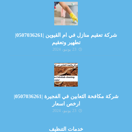
شركة تعقيم منازل في ام القيوين |0507036261|
تطهير وتعقيم
23 يونيو، 2024
شركة مكافحة الثعابين في الفجيرة |0507036261|
ارخص اسعار
23 يونيو، 2024
خدمات التنظيف