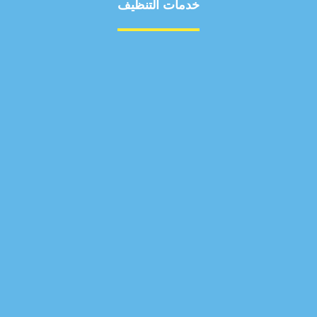
خدمات التنظيف
مكافحة الآفات
مركبة
بناء
غسيل سيارة
صيانة
تجاري
عادي
خدمات
الداخلية
الخارج
اتصال
لورم
معلومات
الخارج
خدمات
خدمات ساخنة