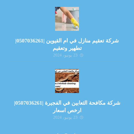
شركة تعقيم منازل في ام القيوين |0507036261|
تطهير وتعقيم
23 يونيو، 2024
شركة مكافحة الثعابين في الفجيرة |0507036261|
ارخص اسعار
23 يونيو، 2024