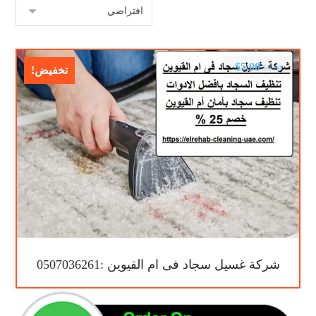
$
5.00
$
8.00
تخفيض!
شركة غسيل سجاد فى ام القيوين :0507036261