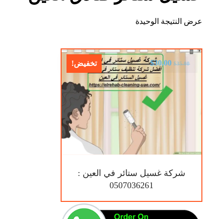
عرض النتيجة الوحيدة
$
30.00
تخفيض!
$
35.00
شركة غسيل ستائر في العين :
0507036261