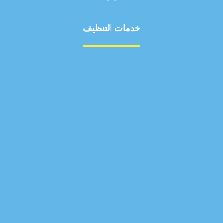
خدمات التنظيف
مكافحة الآفات
مركبة
بناء
غسيل سيارة
صيانة
تجاري
عادي
خدمات
الداخلية
الخارج
اتصال
لورم
معلومات
الخارج