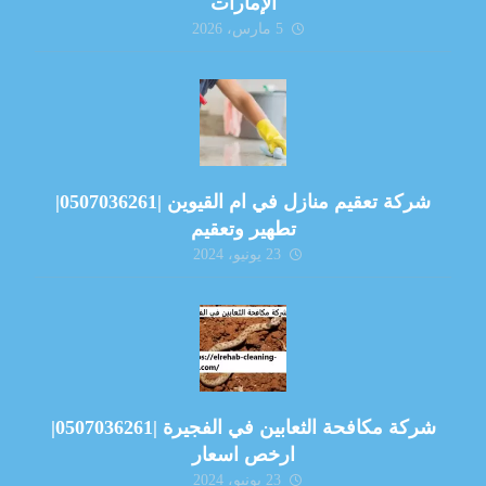
الإمارات
5 مارس، 2026
شركة تعقيم منازل في ام القيوين |0507036261|
تطهير وتعقيم
23 يونيو، 2024
شركة مكافحة الثعابين في الفجيرة |0507036261|
ارخص اسعار
23 يونيو، 2024