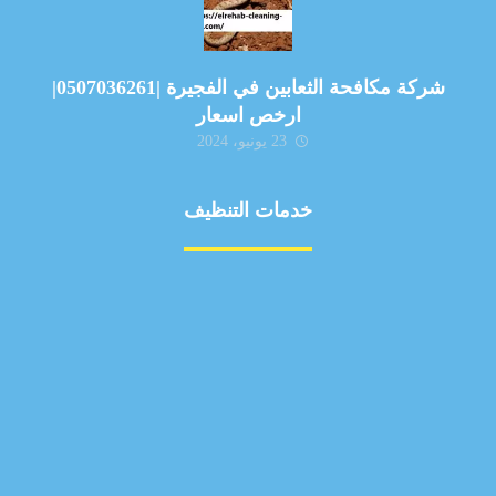
شركة مكافحة الثعابين في الفجيرة |0507036261|
ارخص اسعار
23 يونيو، 2024
خدمات التنظيف
مكافحة الآفات
مركبة
بناء
غسيل سيارة
صيانة
تجاري
عادي
خدمات