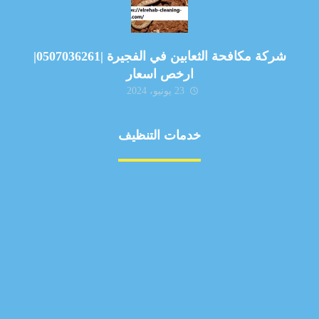
شركة مكافحة الثعابين في الفجيرة |0507036261|
ارخص اسعار
23 يونيو، 2024
خدمات التنظيف
مكافحة الآفات
مركبة
بناء
غسيل سيارة
صيانة
تجاري
عادي
خدمات