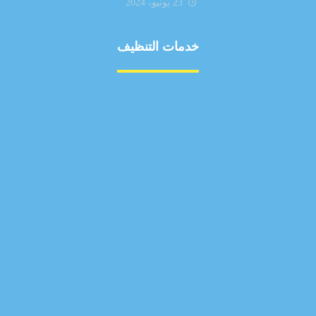
23 يونيو، 2024
خدمات التنظيف
مكافحة الآفات
مركبة
بناء
غسيل سيارة
صيانة
تجاري
عادي
خدمات
الداخلية
الخارج
اتصال
لورم
معلومات
الخارج