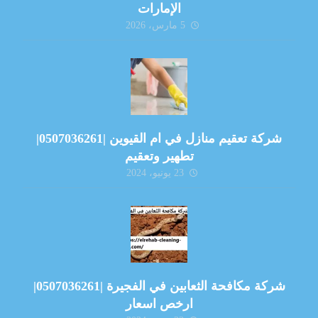
الإمارات
5 مارس، 2026
شركة تعقيم منازل في ام القيوين |0507036261|
تطهير وتعقيم
23 يونيو، 2024
شركة مكافحة الثعابين في الفجيرة |0507036261|
ارخص اسعار