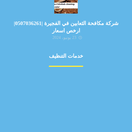
شركة مكافحة الثعابين في الفجيرة |0507036261|
ارخص اسعار
23 يونيو، 2024
خدمات التنظيف
مكافحة الآفات
مركبة
بناء
غسيل سيارة
صيانة
تجاري
عادي
خدمات