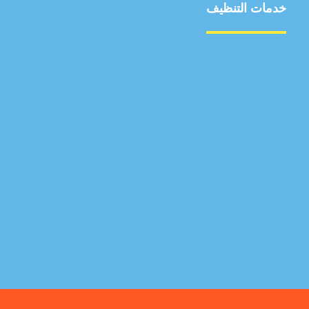
خدمات التنظيف
مكافحة الآفات
مركبة
بناء
غسيل سيارة
صيانة
تجاري
عادي
خدمات
الداخلية
الخارج
اتصال
لورم
معلومات
الخارج
خدمات
خدمات ساخنة