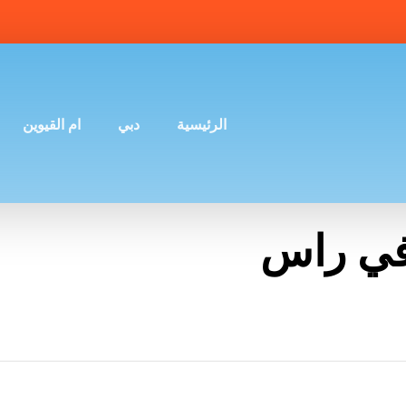
الرئيسية
دبي
ام القيوين
في راس