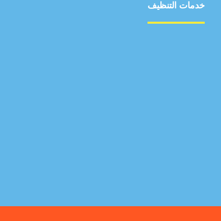
خدمات التنظيف
مكافحة الآفات
مركبة
بناء
غسيل سيارة
صيانة
تجاري
عادي
خدمات
الداخلية
الخارج
اتصال
لورم
معلومات
الخارج
خدمات
خدمات ساخنة