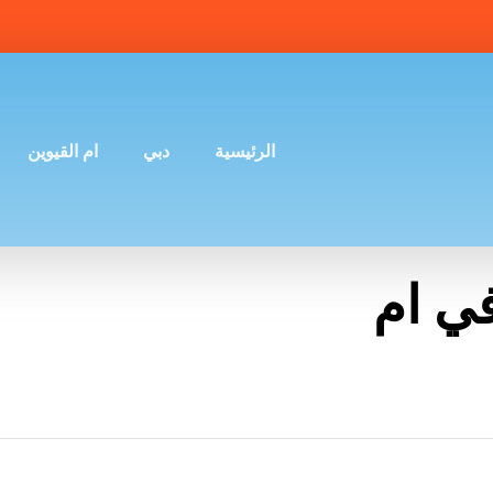
الرئيسية
دبي
ام القيوين
ي ام