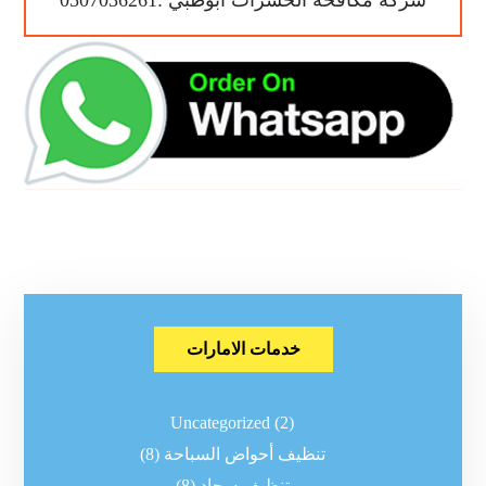
شركة مكافحة الحشرات ابوظبي :0507036261
خدمات الامارات
Uncategorized
(2)
تنظيف أحواض السباحة
(8)
تنظيف سجاد
(8)