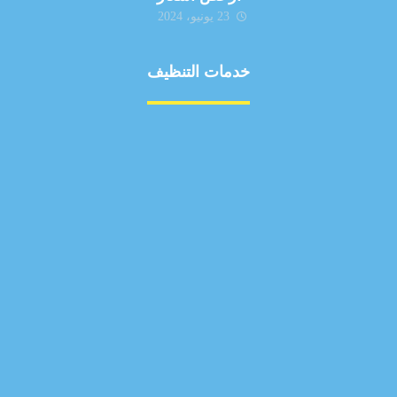
23 يونيو، 2024
خدمات التنظيف
مكافحة الآفات
مركبة
بناء
غسيل سيارة
صيانة
تجاري
عادي
خدمات
الداخلية
الخارج
اتصال
لورم
معلومات