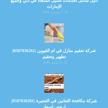
دليل شامل لخدمات غسيل السجاد في دبي وجميع
الإمارات
5 مارس، 2026
شركة تعقيم منازل في ام القيوين |0507036261|
تطهير وتعقيم
23 يونيو، 2024
شركة مكافحة الثعابين في الفجيرة |0507036261|
ارخص اسعار