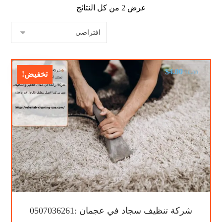
عرض ⁦2⁩ من كل النتائج
$
4.00
$
6.00
تخفيض!
شركة تنظيف سجاد في عجمان :0507036261