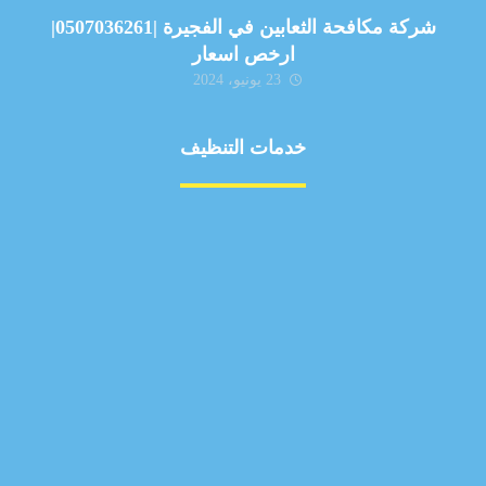
شركة مكافحة الثعابين في الفجيرة |0507036261|
ارخص اسعار
23 يونيو، 2024
خدمات التنظيف
مكافحة الآفات
مركبة
بناء
غسيل سيارة
صيانة
تجاري
عادي
خدمات
الداخلية
الخارج
اتصال