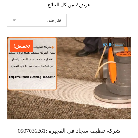
عرض ⁦2⁩ من كل النتائج
$
3.00
$
4.00
تخفيض!
شركة تنظيف سجاد في الفجيرة :0507036261