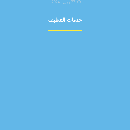
23 يونيو، 2024
خدمات التنظيف
مكافحة الآفات
مركبة
بناء
غسيل سيارة
صيانة
تجاري
عادي
خدمات
الداخلية
الخارج
اتصال
لورم
معلومات