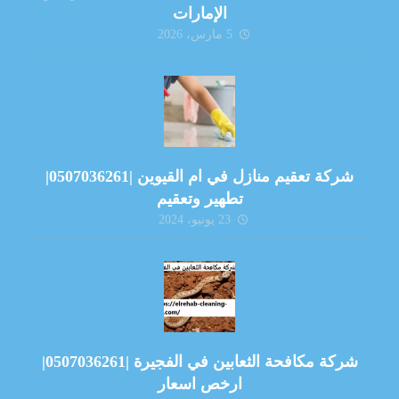
الإمارات
5 مارس، 2026
شركة تعقيم منازل في ام القيوين |0507036261|
تطهير وتعقيم
23 يونيو، 2024
شركة مكافحة الثعابين في الفجيرة |0507036261|
ارخص اسعار