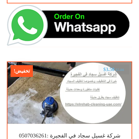
$
3.50
$
7.00
تخفيض!
شركة غسيل سجاد في الفجيرة :0507036261