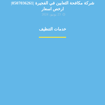
شركة مكافحة الثعابين في الفجيرة |0507036261|
ارخص اسعار
23 يونيو، 2024
خدمات التنظيف
مكافحة الآفات
مركبة
بناء
غسيل سيارة
صيانة
تجاري
عادي
خدمات
الداخلية
الخارج
اتصال