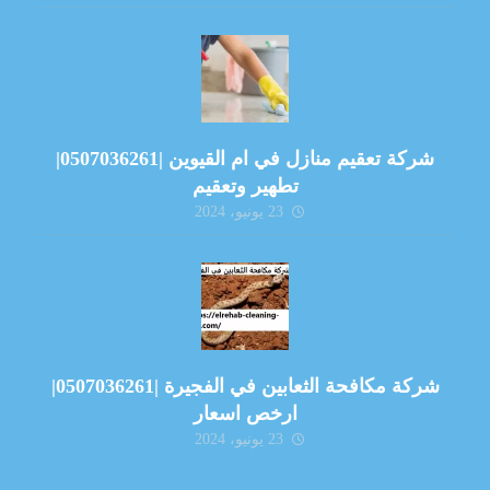
شركة تعقيم منازل في ام القيوين |0507036261|
تطهير وتعقيم
23 يونيو، 2024
شركة مكافحة الثعابين في الفجيرة |0507036261|
ارخص اسعار
23 يونيو، 2024