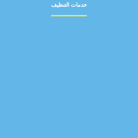
خدمات التنظيف
مكافحة الآفات
مركبة
بناء
غسيل سيارة
صيانة
تجاري
عادي
خدمات
الداخلية
الخارج
اتصال
لورم
معلومات
الخارج
خدمات
خدمات ساخنة