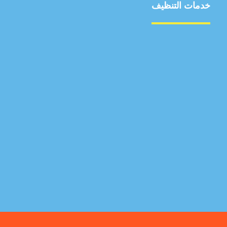
خدمات التنظيف
مكافحة الآفات
مركبة
بناء
غسيل سيارة
صيانة
تجاري
عادي
خدمات
الداخلية
الخارج
اتصال
لورم
معلومات
الخارج
خدمات
خدمات ساخنة