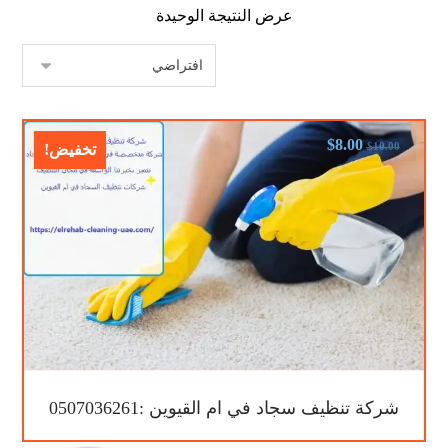
عرض النتيجة الوحيدة
$
8.00
$
10.00
تخفيض!
شركة تنظيف سجاد في ام القيوين :0507036261