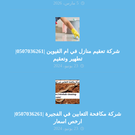
5 مارس، 2026
شركة تعقيم منازل في ام القيوين |0507036261|
تطهير وتعقيم
23 يونيو، 2024
شركة مكافحة الثعابين في الفجيرة |0507036261|
ارخص اسعار
23 يونيو، 2024