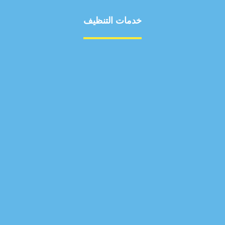
خدمات التنظيف
مكافحة الآفات
مركبة
بناء
غسيل سيارة
صيانة
تجاري
عادي
خدمات
الداخلية
الخارج
اتصال
لورم
معلومات
الخارج
خدمات