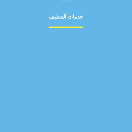
خدمات التنظيف
مكافحة الآفات
مركبة
بناء
غسيل سيارة
صيانة
تجاري
عادي
خدمات
الداخلية
الخارج
اتصال
لورم
معلومات
الخارج