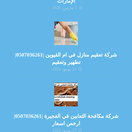
الإمارات
5 مارس، 2026
شركة تعقيم منازل في ام القيوين |0507036261|
تطهير وتعقيم
23 يونيو، 2024
شركة مكافحة الثعابين في الفجيرة |0507036261|
ارخص اسعار
23 يونيو، 2024